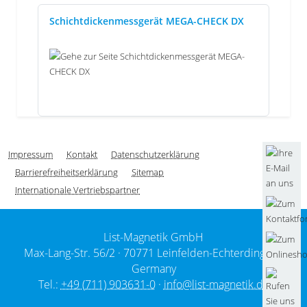
Schichtdickenmessgerät MEGA-CHECK DX
Impressum
Kontakt
Datenschutzerklärung
Barrierefreiheitserklärung
Sitemap
Internationale Vertriebspartner
List-Magnetik GmbH
Max-Lang-Str. 56/2 ·
70771 Leinfelden-Echterdingen /
Germany
Tel.:
+49 (711) 903631-0
·
info@list-magnetik.de