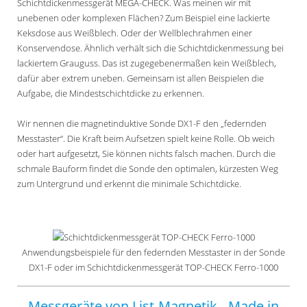
Schichtdickenmessgerät MEGA-CHECK. Was meinen wir mit
unebenen oder komplexen Flächen? Zum Beispiel eine lackierte
Keksdose aus Weißblech. Oder der Wellblechrahmen einer
Konservendose. Ähnlich verhält sich die Schichtdickenmessung bei
lackiertem Grauguss. Das ist zugegebenermaßen kein Weißblech,
dafür aber extrem uneben. Gemeinsam ist allen Beispielen die
Aufgabe, die Mindestschichtdicke zu erkennen.
Wir nennen die magnetinduktive Sonde DX1-F den „federnden
Messtaster“. Die Kraft beim Aufsetzen spielt keine Rolle. Ob weich
oder hart aufgesetzt, Sie können nichts falsch machen. Durch die
schmale Bauform findet die Sonde den optimalen, kürzesten Weg
zum Untergrund und erkennt die minimale Schichtdicke.
Anwendungsbeispiele für den federnden Messtaster in der Sonde
DX1-F oder im Schichtdickenmessgerät TOP-CHECK Ferro-1000
Messgeräte von List-Magnetik - Made in