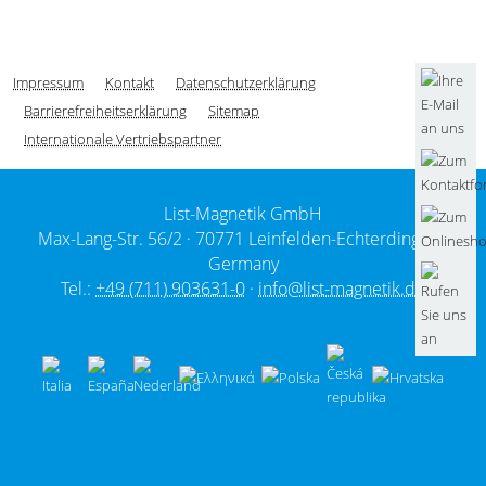
Impressum
Kontakt
Datenschutzerklärung
Barrierefreiheitserklärung
Sitemap
Internationale Vertriebspartner
List-Magnetik GmbH
Max-Lang-Str. 56/2 ·
70771 Leinfelden-Echterdingen /
Germany
Tel.:
+49 (711) 903631-0
·
info@list-magnetik.de