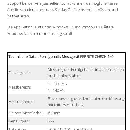
Support bei der Analyse helfen. Somit können wir möglicherweise
Abhilfe schaffen, ohne dass Sie das Gerät einsenden müssen und
Zeit verlieren.
Die Applikation läuft unter Windows 10 und Windows 11. Ältere
Windows-Versionen sind nicht geprüft.
Technische Daten Ferritgehalts-Messgerät FERRITE-CHECK 140
Messung des Ferritgehaltes in austenitischen
Einsatzgebiet:
und Duplex-Stählen
1 - 100 Fe%
Messbereich:
1 - 140 FN
Einzelmessung oder kontinuierliche Messung
Messmethode:
mit Mittelwertbildung
Kleinste Messfläche:
ø 2 mm
Genauigkeit:
5 %
Auflösung:
unter 10: 0,01, über 10: 0,1