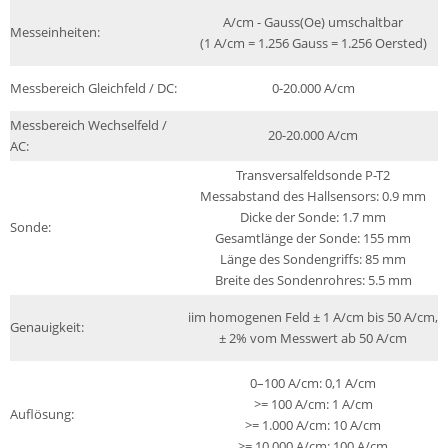
A/cm - Gauss(Oe) umschaltbar
Messeinheiten:
(1 A/cm = 1.256 Gauss = 1.256 Oersted)
Messbereich Gleichfeld / DC:
0-20.000 A/cm
Messbereich Wechselfeld /
20-20.000 A/cm
AC:
Transversalfeldsonde P-T2
Messabstand des Hallsensors: 0.9 mm
Dicke der Sonde: 1.7 mm
Sonde:
Gesamtlänge der Sonde: 155 mm
Länge des Sondengriffs: 85 mm
Breite des Sondenrohres: 5.5 mm
iim homogenen Feld ± 1 A/cm bis 50 A/cm,
Genauigkeit:
± 2% vom Messwert ab 50 A/cm
0–100 A/cm: 0,1 A/cm
>= 100 A/cm: 1 A/cm
Auflösung:
>= 1.000 A/cm: 10 A/cm
>= 10.000 A/cm: 100 A/cm