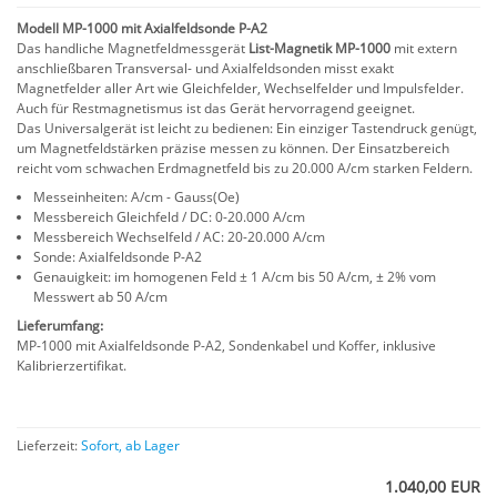
Modell MP-1000 mit Axialfeldsonde P-A2
Das handliche Magnetfeldmessgerät
List-Magnetik MP-1000
mit extern
anschließbaren Transversal- und Axialfeldsonden misst exakt
Magnetfelder aller Art wie Gleichfelder, Wechselfelder und Impulsfelder.
Auch für Restmagnetismus ist das Gerät hervorragend geeignet.
Das Universalgerät ist leicht zu bedienen: Ein einziger Tastendruck genügt,
um Magnetfeldstärken präzise messen zu können. Der Einsatzbereich
reicht vom schwachen Erdmagnetfeld bis zu 20.000 A/cm starken Feldern.
Messeinheiten: A/cm - Gauss(Oe)
Messbereich Gleichfeld / DC: 0-20.000 A/cm
Messbereich Wechselfeld / AC: 20-20.000 A/cm
Sonde: Axialfeldsonde P-A2
Genauigkeit: im homogenen Feld ± 1 A/cm bis 50 A/cm, ± 2% vom
Messwert ab 50 A/cm
Lieferumfang:
MP-1000 mit Axialfeldsonde P-A2, Sondenkabel und Koffer, inklusive
Kalibrierzertifikat.
Lieferzeit:
Sofort, ab Lager
1.040,00 EUR