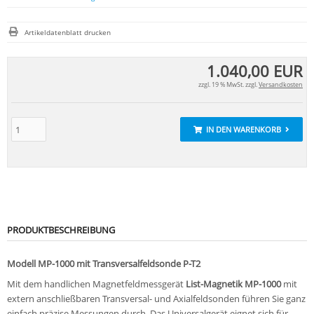
Artikeldatenblatt drucken
1.040,00 EUR
zzgl. 19 % MwSt. zzgl.
Versandkosten
IN DEN WARENKORB
PRODUKTBESCHREIBUNG
Modell MP-1000 mit Transversalfeldsonde P-T2
Mit dem handlichen Magnetfeldmessgerät
List-Magnetik MP-1000
mit
extern anschließbaren Transversal- und Axialfeldsonden führen Sie ganz
einfach präzise Messungen durch. Das Universalgerät eignet sich für