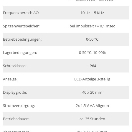
Frequenzbereich AC:
10 Hz – 5 KHz
Spitzenwertspeicher:
bei Impulszeit >= 0,1 msec
Betriebsbedingungen:
0-50 °C
Lagerbedingungen:
0-50 °C, 10-90%
Schutzklasse:
IP64
Anzeige:
LCD-Anzeige 3-stellig
Displaygröße:
40 x 20 mm
Stromversorgung:
2x 1.5 V AA Mignon
Betriebsdauer:
ca. 35 Stunden