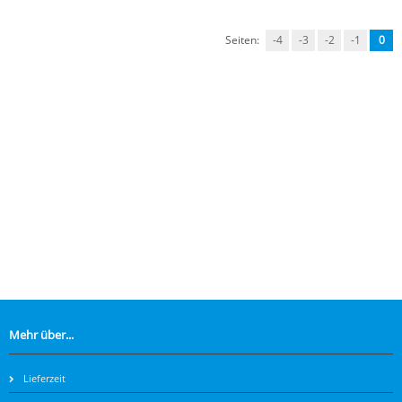
Seiten:
-4
-3
-2
-1
0
Mehr über...
Lieferzeit