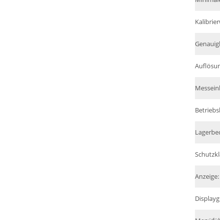
Kalibrier
Genauigk
Auflösu
Messein
Betrieb
Lagerbe
Schutzkl
Anzeige:
Displayg