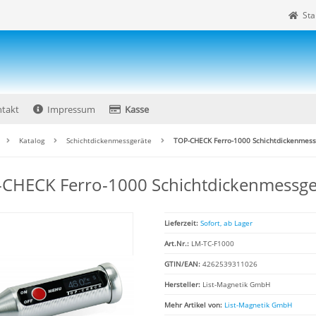
Sta
takt
Impressum
Kasse
Katalog
Schichtdickenmessgeräte
TOP-CHECK Ferro-1000 Schichtdickenmess
CHECK Ferro-1000 Schichtdickenmessge
Lieferzeit:
Sofort, ab Lager
Art.Nr.:
LM-TC-F1000
GTIN/EAN:
4262539311026
Hersteller:
List-Magnetik GmbH
Mehr Artikel von:
List-Magnetik GmbH