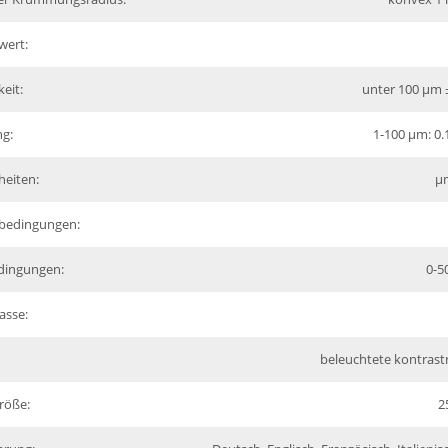
wert:
eit:
unter 100 µm ±
ng:
1-100 µm: 0.
heiten:
µm
sbedingungen:
dingungen:
0-5
asse:
beleuchtete kontrast
röße:
2