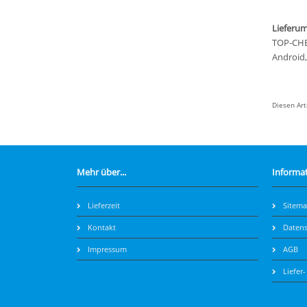
Lieferum
TOP-CHEC
Android,
Diesen Ar
Mehr über...
Informa
Lieferzeit
Sitem
Kontakt
Datens
Impressum
AGB
Liefer