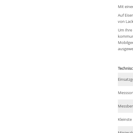
Mit eine
Auf Eise
von Lack
Um Ihre 
kommuniz
Mobilger
ausgewer
Technisc
Einsatzg
Messson
Messber
Kleinste
Minimal