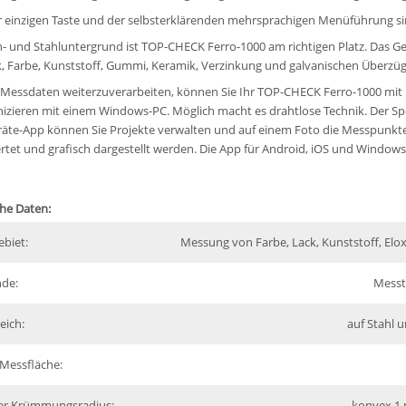
r einzigen Taste und der selbsterklärenden mehrsprachigen Menüführung sin
n- und Stahluntergrund ist TOP-CHECK Ferro-1000 am richtigen Platz. Das G
, Farbe, Kunststoff, Gummi, Keramik, Verzinkung und galvanischen Überz
Messdaten weiterzuverarbeiten, können Sie Ihr TOP-CHECK Ferro-1000 mit 
ieren mit einem Windows-PC. Möglich macht es drahtlose Technik. Der Speic
äte-App können Sie Projekte verwalten und auf einem Foto die Messpunkte
tet und grafisch dargestellt werden. Die App für Android, iOS und Windows 
he Daten:
ebiet:
Messung von Farbe, Lack, Kunststoff, Elox
de:
Messt
eich:
auf Stahl 
 Messfläche:
er Krümmungsradius:
konvex 1