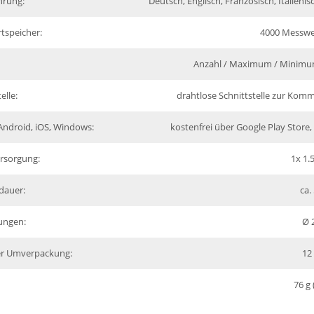
rung:
Deutsch, Englisch, Französisch, Italieni
tspeicher:
4000 Messwert
Anzahl / Maximum / Minimum
elle:
drahtlose Schnittstelle zur Kom
Android, iOS, Windows:
kostenfrei über Google Play Store
rsorgung:
1x 1.
dauer:
ca.
ungen:
Ø 
r Umverpackung:
12
76 g 