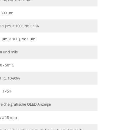
300 µm
 1 µm, > 100 µm: ± 1 %
1 µm, > 100 µm: 1 µm
 und mils
0 - 50° C
0 °C, 10-90%
IP64
reiche grafische OLED Anzeige
5 x 10 mm