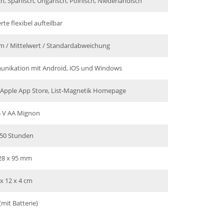
sch, Spanisch, Ungarisch, Polnisch, Niederländisch
e flexibel aufteilbar
 / Mittelwert / Standardabweichung
munikation mit Android, iOS und Windows
, Apple App Store, List-Magnetik Homepage
5 V AA Mignon
 50 Stunden
28 x 95 mm
 x 12 x 4 cm
(mit Batterie)