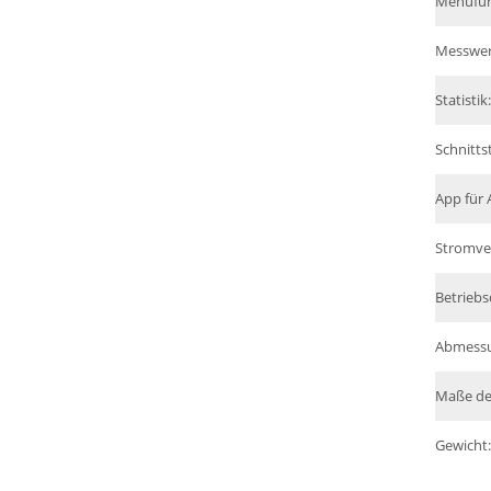
Menüfüh
Messwer
Statistik:
Schnittst
App für 
Stromve
Betriebs
Abmess
Maße de
Gewicht: