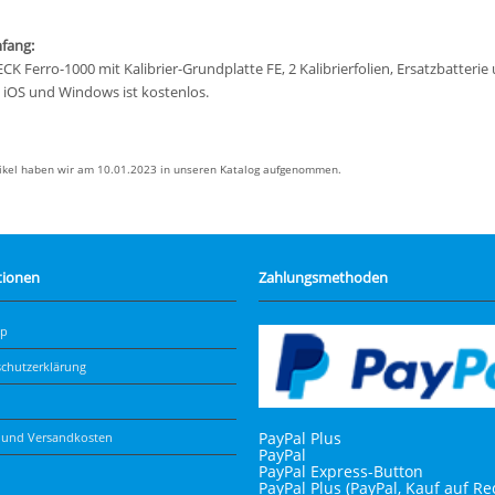
fang:
K Ferro-1000 mit Kalibrier-Grundplatte FE, 2 Kalibrierfolien, Ersatzbatterie un
 iOS und Windows ist kostenlos.
tikel haben wir am 10.01.2023 in unseren Katalog aufgenommen.
tionen
Zahlungsmethoden
ap
chutzerklärung
PayPal Plus
- und Versandkosten
PayPal
PayPal Express-Button
PayPal Plus (PayPal, Kauf auf R