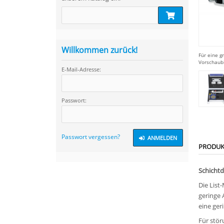
Willkommen zurück!
Für eine g
Vorschaub
E-Mail-Adresse:
Passwort:
Passwort vergessen?
ANMELDEN
PRODUK
Schicht
Die List
geringe 
eine ger
Für stör