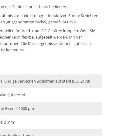
d die Geräte sehr leicht zu bedienen.
erät misst mit einer magnetinduktiven Sonde Schichten
ügen (ausgenommen Nickel) gemäß ISO 2178.
mobilen Android- und iOS-Geräten koppeln. Oder Sie
her kann flexibel aufgeteilt werden. Mit der
 zuordnen. Die Messergebnisse können statistisch
ist kostenlos.
al und galvanischen Schichten auf Stahl (ISO 2178)
aster, federnd
und Eisen < 1000 µm
ø 2 mm
 mm, konkav 6 mm