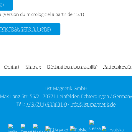
e)
Version du micrologiciel à partir de 15.1)
CHECK TRANSFER 3.1 (PDF)
Contact
Sitemap
Déclaration d'accessibilité
Partenaires 
List-Magnetik GmbH
Max-Lang-Str. 56/2 ·
70771 Leinfelden-Echterdingen / Germany
Tél.:
+49 (711) 903631-0
·
info@list-magnetik.de